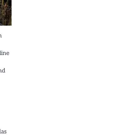
n
line
nd
das