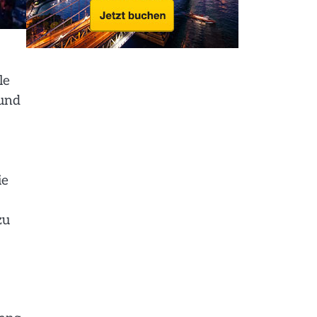
le
 und
ie
zu