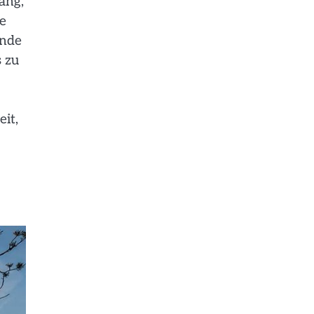
ang,
e
unde
s zu
it,