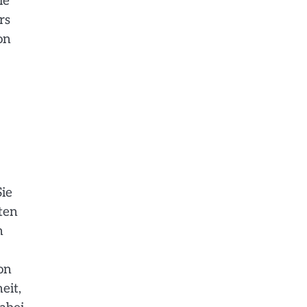
ie
rs
on
Sie
ten
h
on
eit,