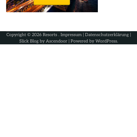
Copyright © 2026
Resorts
.
Impressum
|
Datenschutzerklärung
|
Slick Blog by
Ascendoor
| Powered by
WordPress
.