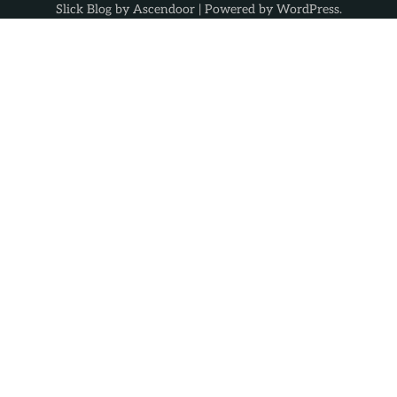
Slick Blog by
Ascendoor
| Powered by
WordPress
.