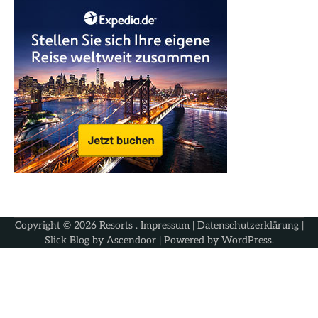
Copyright © 2026
Resorts
.
Impressum
|
Datenschutzerklärung
|
Slick Blog by
Ascendoor
| Powered by
WordPress
.