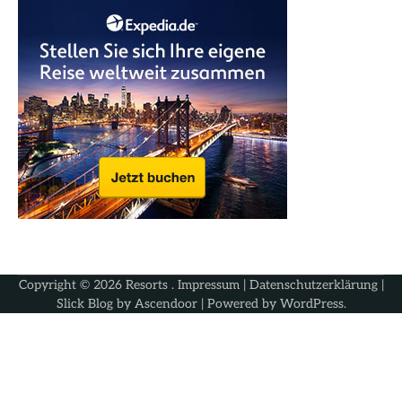
Copyright © 2026
Resorts
.
Impressum
|
Datenschutzerklärung
|
Slick Blog by
Ascendoor
| Powered by
WordPress
.